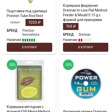
Кормушка фидерная
Drennan In-Line Flat Method
Подставка под удилище
Feeder & Mould S 15 g с
Preston Tube Rod Rest
формой для прикормки
1030
₽
1290
₽
769
₽
Preston
БРЕНД
Innovations
Drennan
БРЕНД
Наличие
Наличие
В КОРЗИНУ
В КОРЗИНУ
-20%
-20%
Кормушка методная с
формой ESP Mega Method
Фидерная резина Drennan