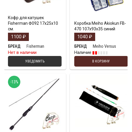
Кофр для катушек
Fisherman Ф092 17х25х10
Коробка Meiho Akiokun FB-
см.
470 107x93x35 синий
1100
₽
1040
₽
Fisherman
Meiho Versus
БРЕНД
БРЕНД
Нет в наличии
Наличие
УВЕДОМИТЬ
В КОРЗИНУ
-13%