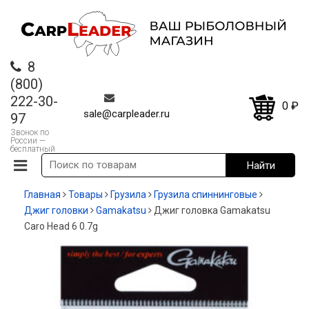
8
(800)
222-30-
0
₽
sale@carpleader.ru
97
Звонок по
России —
бесплатный
Главная
Товары
Грузила
Грузила спиннинговые
Джиг головки
Gamakatsu
Джиг головка Gamakatsu
Caro Head 6 0.7g