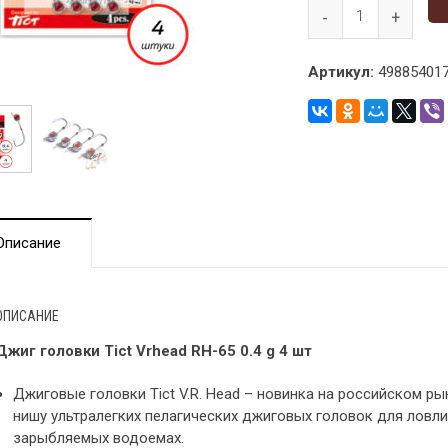
Артикул:
498854017
Описание
ОПИСАНИЕ
Джиг головки Tict Vrhead RH-65 0.4 g 4 шт
Джиговые головки Tict V.R. Head – новинка на российском ры
нишу ультралегких пелагических джиговых головок для ловл
зарыбляемых водоемах.