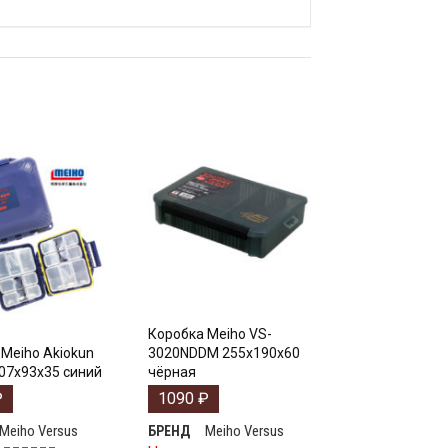
Коробка Meiho VS-
Meiho Akiokun
3020NDDM 255x190x60
07x93x35 синий
чёрная
₽
1090
₽
Meiho Versus
Meiho Versus
БРЕНД