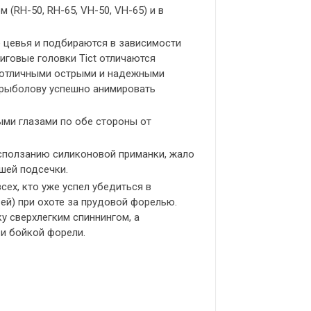
 (RH-50, RH-65, VH-50, VH-65) и в
 цевья и подбираются в зависимости
говые головки Tict отличаются
 отличными острыми и надежными
рыболову успешно анимировать
ми глазами по обе стороны от
сползанию силиконовой приманки, жало
шей подсечки.
всех, кто уже успел убедиться в
ей) при охоте за прудовой форелью.
у сверхлегким спиннингом, а
 и бойкой форели.