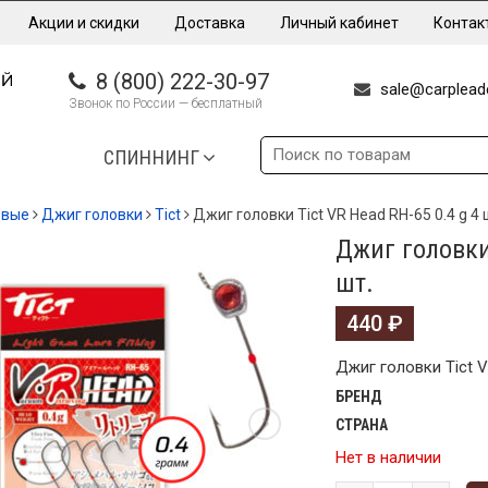
Акции и скидки
Доставка
Личный кабинет
Контак
8 (800) 222-30-97
sale@carpleade
Звонок по России — бесплатный
СПИННИНГ
овые
Джиг головки
Tict
Джиг головки Tict VR Head RH-65 0.4 g 4 
Джиг головки 
шт.
440
₽
Джиг головки Tict V
БРЕНД
СТРАНА
Нет в наличии