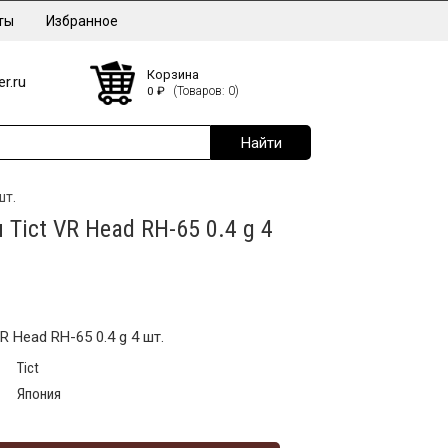
ты
Избранное
Корзина
r.ru
0
₽
(Товаров: 0)
шт.
Tict VR Head RH-65 0.4 g 4
R Head RH-65 0.4 g 4 шт.
Tict
Япония