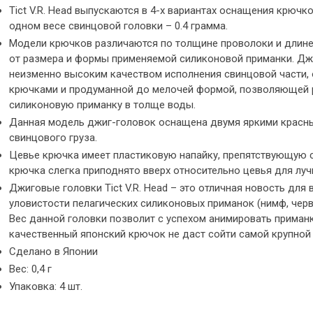
Tict V.R. Head выпускаются в 4-х вариантах оснащения крючком
одном весе свинцовой головки – 0.4 грамма.
Модели крючков различаются по толщине проволоки и длине
от размера и формы применяемой силиконовой приманки. Джи
неизменно высоким качеством исполнения свинцовой части,
крючками и продуманной до мелочей формой, позволяющей 
силиконовую приманку в толще воды.
Данная модель джиг-головок оснащена двумя яркими красны
свинцового груза.
Цевье крючка имеет пластиковую напайку, препятствующую 
крючка слегка приподнято вверх относительно цевья для луч
Джиговые головки Tict V.R. Head – это отличная новость для 
уловистости пелагических силиконовых приманок (нимф, черв
Вес данной головки позволит с успехом анимировать приманк
качественный японский крючок не даст сойти самой крупной
Сделано в Японии
Вес: 0,4 г
Упаковка: 4 шт.