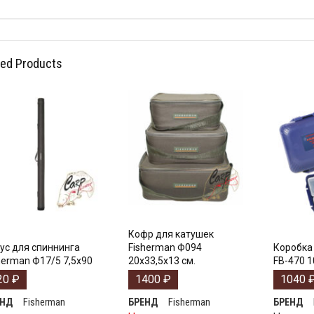
ted Products
Кофр для катушек
ус для спиннинга
Fisherman Ф094
Коробка 
herman Ф17/5 7,5х90
20х33,5х13 см.
FB-470 1
20
₽
1400
₽
1040
Fisherman
Fisherman
ЕНД
БРЕНД
БРЕНД