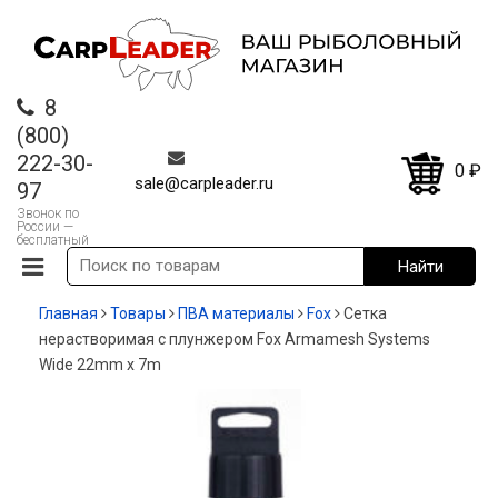
8
(800)
222-30-
0
₽
sale@carpleader.ru
97
Звонок по
России —
бесплатный
Главная
Товары
ПВА материалы
Fox
Сетка
нерастворимая с плунжером Fox Armamesh Systems
Wide 22mm x 7m
-35%