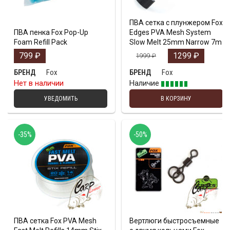
ПВА сетка с плунжером Fox
ПВА пенка Fox Pop-Up
Edges PVA Mesh System
Foam Refill Pack
Slow Melt 25mm Narrow 7m
799
₽
1299
₽
1999
₽
Fox
Fox
БРЕНД
БРЕНД
Нет в наличии
Наличие
УВЕДОМИТЬ
В КОРЗИНУ
-35%
-50%
ПВА сетка Fox PVA Mesh
Вертлюги быстросъемные