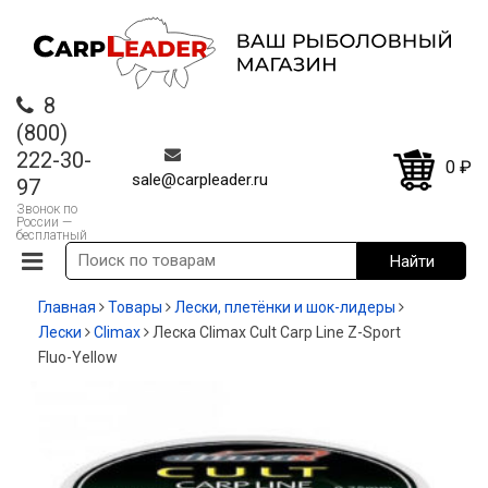
8
(800)
222-30-
0
₽
sale@carpleader.ru
97
Звонок по
России —
бесплатный
Главная
Товары
Лески, плетёнки и шок-лидеры
Лески
Climax
Леска Climax Cult Carp Line Z-Sport
Fluo-Yellow