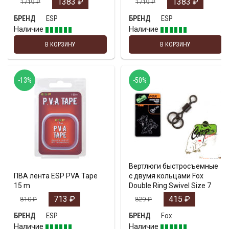
1383
₽
1383
₽
1719
₽
1719
₽
ESP
ESP
БРЕНД
БРЕНД
Наличие
Наличие
В КОРЗИНУ
В КОРЗИНУ
-13%
-50%
Вертлюги быстросъемные
ПВА лента ESP PVA Tape
с двумя кольцами Fox
15 m
Double Ring Swivel Size 7
713
₽
415
₽
810
₽
829
₽
ESP
Fox
БРЕНД
БРЕНД
Наличие
Наличие