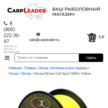
8
(800)
222-30-
0
₽
sale@carpleader.ru
97
Звонок по
России —
бесплатный
Главная
Товары
Лески, плетёнки и шок-лидеры
Лески
Climax
Леска Climax Cult Sport 500m Yellow
СКИДКА!