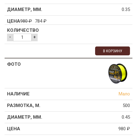
0.35
980
₽
784
₽
-
+
В КОРЗИНУ
Мало
500
0.45
980
₽