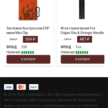
Застежка быстросъем ESP
Игла стрингерная Fox
мини Mini Clip
Edges Stix & Stringer Needle
504
₽
487
₽
630
₽
749
₽
ESP
Fox
БРЕНД
БРЕНД
Наличие
Наличие
В КОРЗИНУ
В КОРЗИНУ
© 2014-2025 Carpleader.ru, Все фото\видео изображения и
текст на этом сайте защищены законом об авторском
праве и не могут быть опубликованы ещё где-либо без