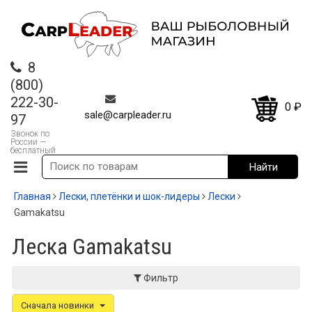
8
(800)
222-30-
0
₽
sale@carpleader.ru
97
Звонок по
России —
бесплатный
Главная
Лески, плетёнки и шок-лидеры
Лески
Gamakatsu
Леска Gamakatsu
Фильтр
Сначала новинки