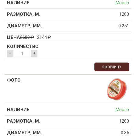
Много
1200
0.251
2680
₽
2144
₽
-
+
В КОРЗИНУ
Много
1200
0.35