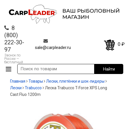
8
(800)
222-30-
0
₽
sale@carpleader.ru
97
Звонок по
России —
бесплатный
Главная
Товары
Лески, плетёнки и шок-лидеры
Лески
Trabucco
Леска Trabucco T-Force XPS Long
Cast Fluo 1200m
-20%