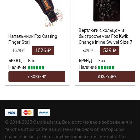
Вертлюги с кольцом и
Напальчник Fox Casting
быстросъемом Fox Kwik
Finger Stall
Change Inline Swivel Size 7
1026
₽
539
₽
1579
₽
829
₽
Fox
Fox
БРЕНД
БРЕНД
Наличие
Наличие
В КОРЗИНУ
В КОРЗИНУ
© 2014-2025 Carpleader.ru, Все фото\видео изображения и
текст на этом сайте защищены законом об авторском
праве и не могут быть опубликованы ещё где-либо без