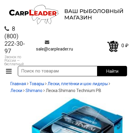
8
(800)
222-30-
0
₽
sale@carpleader.ru
97
Звонок по
России —
бесплатный
Главная
Товары
Лески, плетёнки и шок-лидеры
Лески
Shimano
Леска Shimano Technium PB