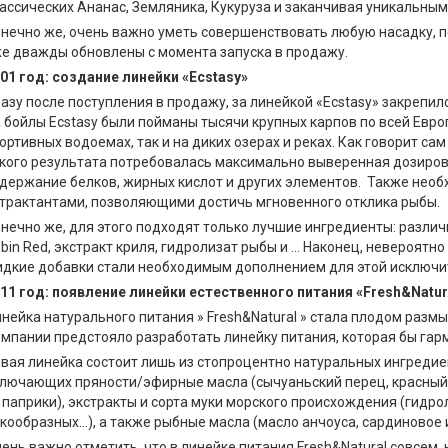
ассических Ананас, Земляника, Кукуруза и заканчивая уникальны
нечно же, очень важно уметь совершенствовать любую насадку, п
е дважды обновлены с момента запуска в продажу.
01 год: создание линейки «Ecstasy»
азу после поступления в продажу, за линейкой «Ecstasy» закрепилс
 бойлы Ecstasy были пойманы тысячи крупных карпов по всей Евро
ортивных водоемах, так и на диких озерах и реках. Как говорит с
кого результата потребовалась максимально выверенная дозиров
держание белков, жирных кислот и других элементов. Также нео
трактантами, позволяющими достичь мгновенного отклика рыбы.
нечно же, для этого подходят только лучшие ингредиенты: различ
bin Red, экстракт криля, гидролизат рыбы и … Наконец, невероят
дкие добавки стали необходимым дополнением для этой исключи
11 год: появление линейки естественного питания «Fresh&Natur
нейка натурального питания » Fresh&Natural » стала плодом разм
мпании предстояло разработать линейку питания, которая бы гар
вая линейка состоит лишь из стопроцентно натуральных ингреди
лючающих пряности/эфирные масла (сычуаньский перец, красный 
 паприки), экстракты и сорта муки морского происхождения (гидро
кообразных…), а также рыбные масла (масло анчоуса, сардиновое 
ень важно отметить, что в линейке питания Fresh&Natural совсем