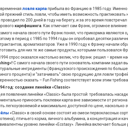
овременная
ловля карпа
прибыла во Францию в 1985 году. Именно
ой прежний стиль ловли, чтобы иметь возможность практиковать
 проводил по 200 дней в году на берегу, и за это время повстреча
ирового
карпфишинга
. Как отмечает сам Фрэнк, огромное влияние 
самого начала своего пути Фрэнк понял, что прикормка являются 
этому в период с 1985 по 1994 годы он опробовал десятки различн
трактантов, ароматизаторов. Уже в 1990 году к Фрэнку начали об
готовить для них те же самые продукты, которыми пользовался Фр
1994 спрос оказался настолько велик, что Фрэнк решил – время на
shing»!
С самого начала своего пути основатель компании задал в
туральные ингредиенты (Французского происхождения по большей 
иного процента) и “затачивать” свою продукцию для ловли трофей
еренностью сказать – Fun Fishing соответствует всем этим требов
94 год: создание линейки «Classic»
ея появления линейки «Classic» была простой: требовалась насад
ментально приносить поклевки карпа вне зависимости от региона
ть легкоусвояемой и максимально доступной по цене, насколько 
ойлы
«Classic» в своей основе состоят из смеси первоклассных сор
отеина), птичьего корма, яичного альбумина, а концентрация и 
вивалентны уровню линейки «Ecstasy». Линейка включает больше 