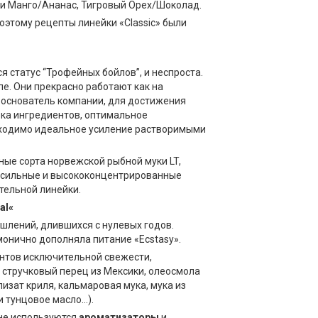
ми Манго/Ананас, Тигровый Орех/Шоколад.
оэтому рецепты линейки «Classic» были
я статус “Трофейных бойлов”, и неспроста.
пе. Они прекрасно работают как на
ам основатель компании, для достижения
ка ингредиентов, оптимальное
бходимо идеальное усиление растворимыми
ные сорта норвежской рыбной муки LT,
но сильные и высококонцентрированные
тельной линейки.
al«
ышлений, длившихся с нулевых годов.
монично дополняла питание «Ecstasy».
ентов исключительной свежести,
стручковый перец из Мексики, олеосмола
лизат криля, кальмаровая мука, мука из
и тунцовое масло…).
 не используются
ароматизаторы
и