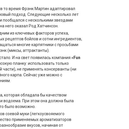
 в то время Фрэнк Мартин адаптировал
 новый подход. Следующие несколько лет
л и пообщался с несколькими звездами
на него оказал Род Хатчинсон.
одним из ключевых факторов успеха,
ых рецептов бойлов и сотни ингредиентов,
ращаться многие карпятники с просьбами
энк (миксы, аттрактанты).
стало. И на свет появилась компания
«Fun
ысокую планку: использовать только
части), не применять консерванты (ни
ного карпа. Сейчас уже можно с
аниям.
ка, которая обладала бы качеством
 и водоема. При этом она должна была
это было возможно.
тов соевой муки (легкоусвояемого
качество применяемых ароматизаторов
разнообразие вкусов, начиная от