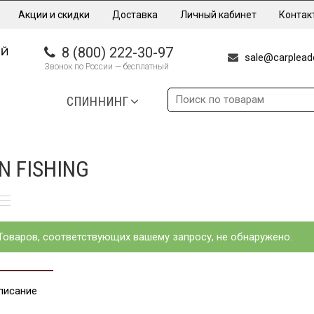
Акции и скидки
Доставка
Личный кабинет
Контак
8 (800) 222-30-97
sale@carpleade
Звонок по России — бесплатный
СПИННИНГ
N FISHING
Товаров, соответствующих вашему запросу, не обнаружено.
писание