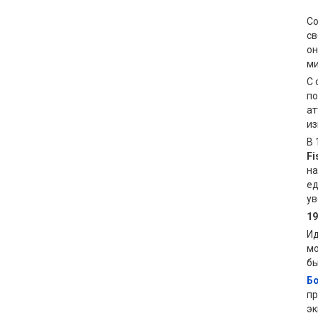
С
св
он
м
С 
по
ат
из
В 
Fi
на
ед
ув
19
Ид
мо
бы
Б
пр
эк