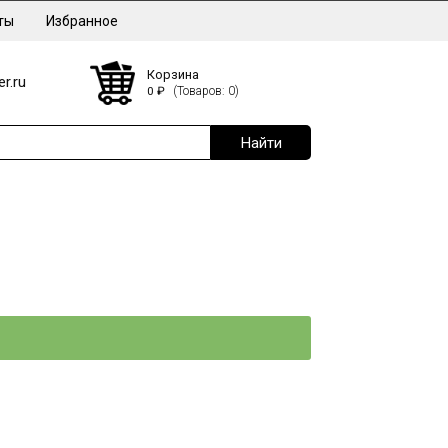
ты
Избранное
Корзина
r.ru
0
₽
(Товаров: 0)