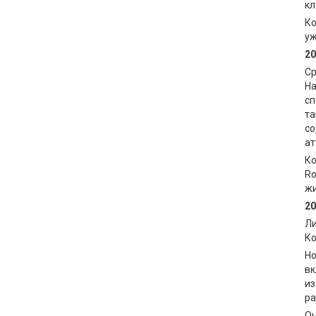
кл
Ко
уж
20
Ср
На
сп
та
со
ат
Ко
Ro
жи
20
Ли
Ко
Но
вк
из
ра
Оч