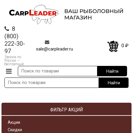
8
(800)
222-30-
0
₽
sale@carpleader.ru
97
Звонок по
России —
бесплатный
ФИЛЬТР АКЦИЙ
Акции
Скидки