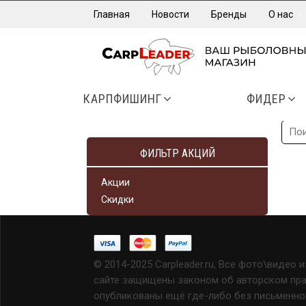
Главная
Новости
Бренды
О нас
КАРПФИШИНГ
ФИДЕР
ФИЛЬТР АКЦИЙ
Акции
Скидки
© 2014-2025 Carpleader.ru, Все фото\видео 
сайте защищены законом об авторском прав
опубликованы ещё где-либо без письменно