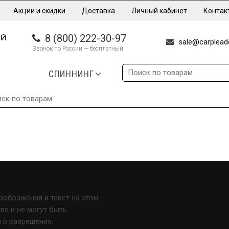
Акции и скидки
Доставка
Личный кабинет
Контак
8 (800) 222-30-97
sale@carpleade
Звонок по России — бесплатный
СПИННИНГ
изображения и текст на этом
е и не могут быть
го разрешения.