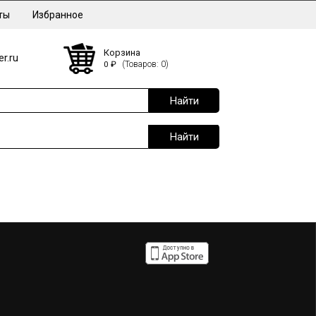
ты
Избранное
Корзина
r.ru
0
₽
(Товаров: 0)