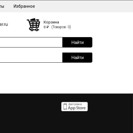
ты
Избранное
Корзина
r.ru
0
₽
(Товаров: 0)