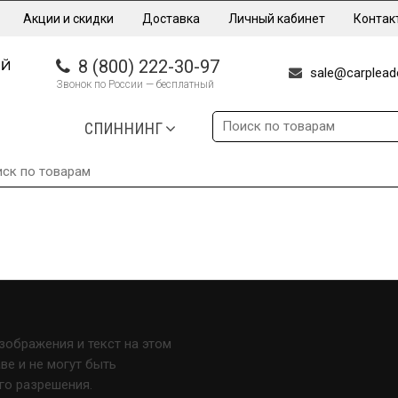
Акции и скидки
Доставка
Личный кабинет
Контак
8 (800) 222-30-97
sale@carpleade
Звонок по России — бесплатный
СПИННИНГ
изображения и текст на этом
е и не могут быть
го разрешения.