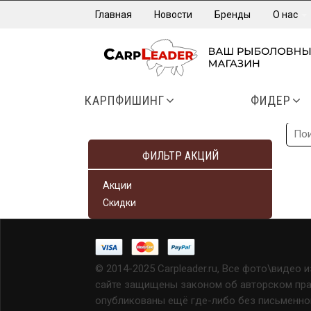
Главная
Новости
Бренды
О нас
КАРПФИШИНГ
ФИДЕР
ФИЛЬТР АКЦИЙ
Акции
Скидки
© 2014-2025 Carpleader.ru, Все фото\видео 
сайте защищены законом об авторском прав
опубликованы ещё где-либо без письменно