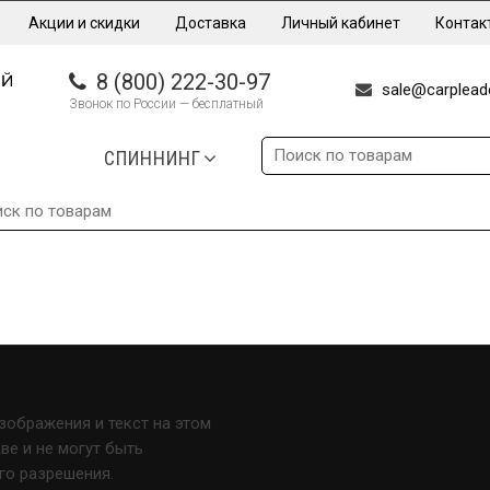
Акции и скидки
Доставка
Личный кабинет
Контак
8 (800) 222-30-97
sale@carpleade
Звонок по России — бесплатный
СПИННИНГ
изображения и текст на этом
е и не могут быть
го разрешения.