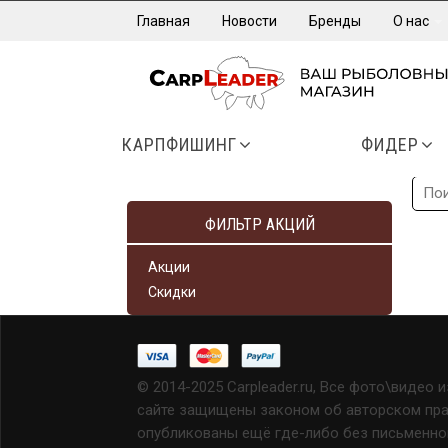
Главная
Новости
Бренды
О нас
КАРПФИШИНГ
ФИДЕР
ФИЛЬТР АКЦИЙ
Акции
Скидки
© 2014-2025 Carpleader.ru, Все фото\видео 
сайте защищены законом об авторском прав
опубликованы ещё где-либо без письменно