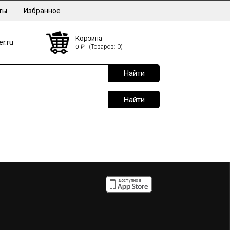
ты
Избранное
Корзина
r.ru
0
₽
(Товаров: 0)