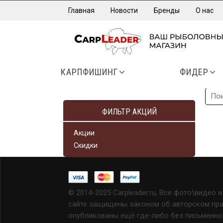
Главная
Новости
Бренды
О нас
КАРПФИШИНГ
ФИДЕР
ФИЛЬТР АКЦИЙ
Акции
Скидки
© 2014-2025 Carpleader.ru, Все фото\видео 
сайте защищены законом об авторском прав
опубликованы ещё где-либо без письменно