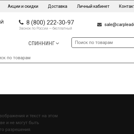
Акции и скидки
Доставка
Личный кабинет
Контак
8 (800) 222-30-97
sale@carpleade
Звонок по России — бесплатный
СПИННИНГ
изображения и текст на этом
е и не могут быть
го разрешения.