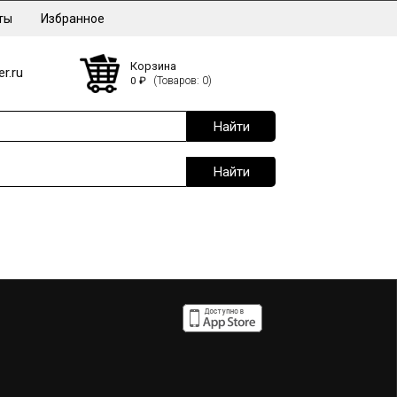
ты
Избранное
Корзина
r.ru
0
₽
(Товаров: 0)