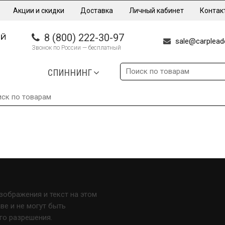
Акции и скидки
Доставка
Личный кабинет
Контак
8 (800) 222-30-97
sale@carpleade
Звонок по России — бесплатный
СПИННИНГ
изображения и текст на этом
е и не могут быть
го разрешения.