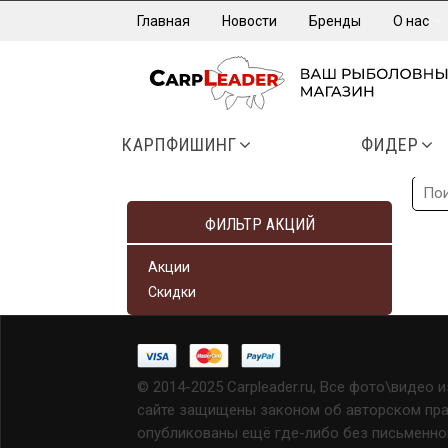
Главная
Новости
Бренды
О нас
КАРПФИШИНГ
ФИДЕР
ФИЛЬТР АКЦИЙ
Акции
Скидки
© 2014-2025 Carpleader.ru, Все фото\видео 
сайте защищены законом об авторском прав
опубликованы ещё где-либо без письменно