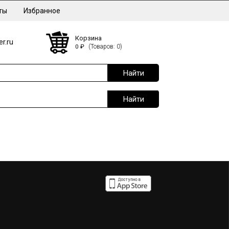
ты
Избранное
Корзина
r.ru
0
₽
(Товаров: 0)