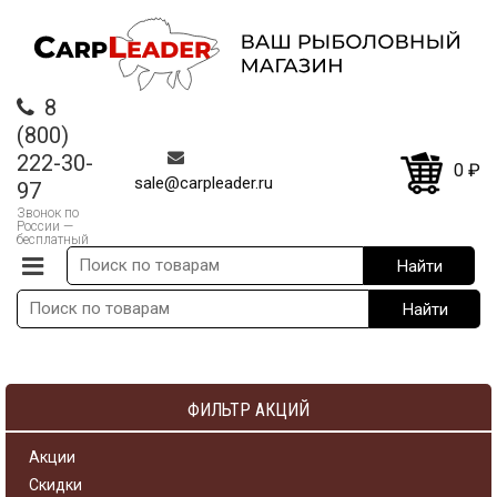
8
(800)
222-30-
0
₽
sale@carpleader.ru
97
Звонок по
России —
бесплатный
ФИЛЬТР АКЦИЙ
Акции
Скидки