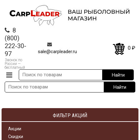
8
(800)
222-30-
0
₽
sale@carpleader.ru
97
Звонок по
России —
бесплатный
ФИЛЬТР АКЦИЙ
Акции
Скидки