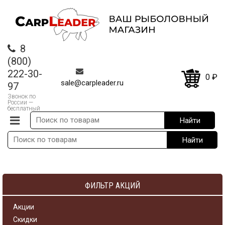
8
(800)
222-30-
0
₽
sale@carpleader.ru
97
Звонок по
России —
бесплатный
ФИЛЬТР АКЦИЙ
Акции
Скидки