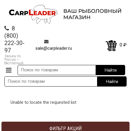
8
(800)
222-30-
0
₽
sale@carpleader.ru
97
Звонок по
России —
бесплатный
Unable to locate the requested list
ФИЛЬТР АКЦИЙ