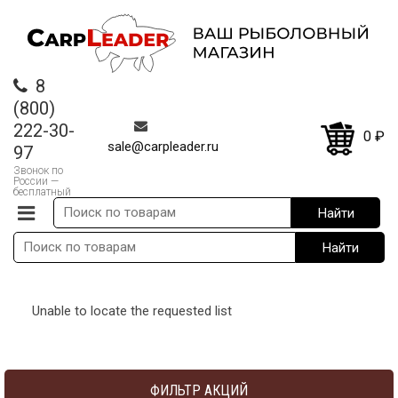
8
(800)
222-30-
0
₽
sale@carpleader.ru
97
Звонок по
России —
бесплатный
Unable to locate the requested list
ФИЛЬТР АКЦИЙ