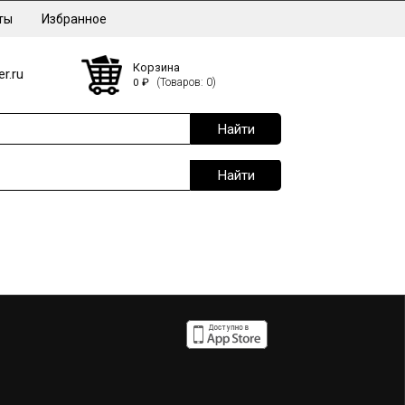
ты
Избранное
Корзина
r.ru
0
₽
(Товаров: 0)