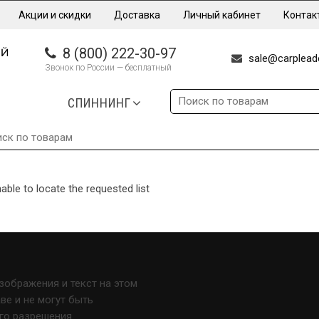
Акции и скидки
Доставка
Личный кабинет
Контак
8 (800) 222-30-97
sale@carpleade
Звонок по России — бесплатный
СПИННИНГ
able to locate the requested list
изображения и текст на этом
е и не могут быть
го разрешения.