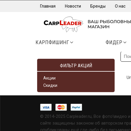
Главная
Новости
Бренды
О нас
КАРПФИШИНГ
ФИДЕР
ФИЛЬТР АКЦИЙ
Un
Акции
Скидки
© 2014-2025 Carpleader.ru, Все фото\видео 
сайте защищены законом об авторском прав
опубликованы ещё где-либо без письменно