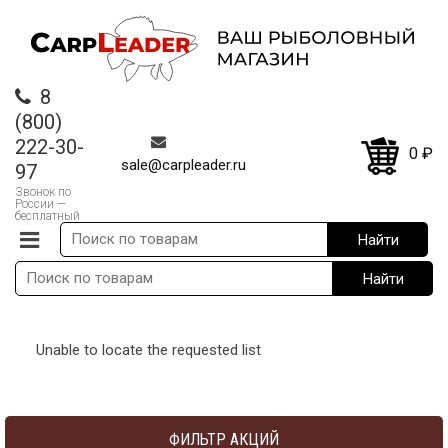
8
(800)
222-30-
0
₽
sale@carpleader.ru
97
Звонок по
России —
бесплатный
Unable to locate the requested list
ФИЛЬТР АКЦИЙ