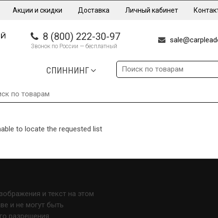
Акции и скидки
Доставка
Личный кабинет
Контак
8 (800) 222-30-97
sale@carpleade
Звонок по России — бесплатный
СПИННИНГ
able to locate the requested list
изображения и текст на этом
е и не могут быть
го разрешения.