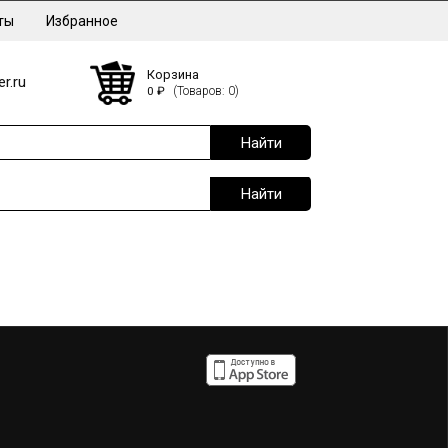
ты
Избранное
Корзина
r.ru
0
₽
(Товаров: 0)