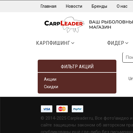
Главная
Новости
Бренды
О нас
КАРПФИШИНГ
ФИДЕР
ФИЛЬТР АКЦИЙ
Un
Акции
Скидки
© 2014-2025 Carpleader.ru, Все фото\видео 
сайте защищены законом об авторском прав
опубликованы ещё где-либо без письменно