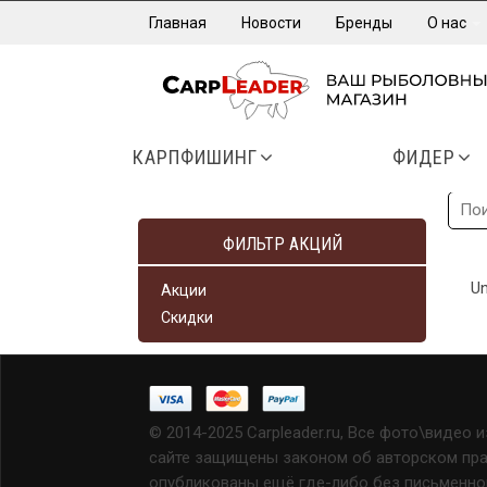
Главная
Новости
Бренды
О нас
КАРПФИШИНГ
ФИДЕР
ФИЛЬТР АКЦИЙ
Un
Акции
Скидки
© 2014-2025 Carpleader.ru, Все фото\видео 
сайте защищены законом об авторском прав
опубликованы ещё где-либо без письменно