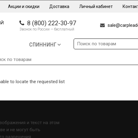
Акции и скидки
Доставка
Личный кабинет
Контак
8 (800) 222-30-97
sale@carpleade
Звонок по России — бесплатный
СПИННИНГ
able to locate the requested list
изображения и текст на этом
е и не могут быть
го разрешения.