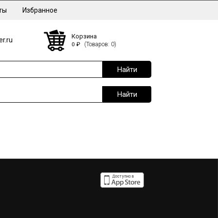
ты
Избранное
Корзина
r.ru
0
₽
(Товаров: 0)