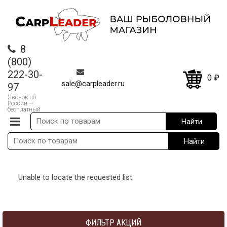
8
(800)
222-30-
0
₽
sale@carpleader.ru
97
Звонок по
России —
бесплатный
Unable to locate the requested list
ФИЛЬТР АКЦИЙ