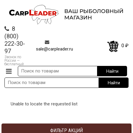
8
(800)
222-30-
0
₽
sale@carpleader.ru
97
Звонок по
России —
бесплатный
Unable to locate the requested list
ФИЛЬТР АКЦИЙ