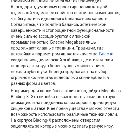
громкими словами. Во многом так происходит
благодаря вдумчивому проектированию каждой
отдельной модели, её свойства постоянно изменяются,
чтобы достичь идеального баланса всех качеств.
Согласитесь, что понятия баланса, эстетической
завершенности и стопроцентной функциональности
очень сильно ассоциируются с японской
промышленностью. Блесна Megabass лишь
продолжают славные традиции. Традиции, где
важнейшим параметром является качество.
Блесна
создавались для морской рыбалки, где эти изделия
подвергаются куда более суровым испытаниям,
нежели зубы щуки. Японцы предлагают на выбор
огромное количество колебалок и спиннербейтов
разных форм и цветов.
Например для ловли басса отлично подойдет Megabass
Blading-X. Эта линейка показывает высокочастотную
анимацию и на придонных слоях хорошо провоцируют
хищников к атаке. К её преимуществам можно отнести
возможность использовать различные техники ловли.
На корпусе Blading-X расположены отверстия,
зацепляясь за которые можно сделать разную игру.