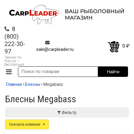
8
(800)
222-30-
0
₽
sale@carpleader.ru
97
Звонок по
России —
бесплатный
Главная
Блесны
Megabass
Блесны Megabass
Фильтр
Сначала новинки