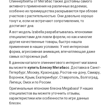
Спиннербейты от Мегабас также достойны самого
активного применения на различных водоемах,
особенно их преимущества раскрываются при облове
участков с растительностью. Они довольно хорошо
тонут и, если не встречают сопротивления, то
достигают дна.
А вот модель Izabella разрабатывалась японскими
специалистами для ловли форели, но как и многие
другие качественные товары, быстро нашла
применение в наших условиях. У неё интересная
форма, агрессивная анимация, впечатляющая даже
самых осторожных рыб.
В данном каталоге спиннингового интернет магазина
вы можете
купить Блесну Мегабасс
. Доставка в Санкт-
Петербург, Москву, Краснодар, Ростов-на-дону, Самару,
Воронеж, Крым, Екатеринбург, Ставрополь, Волгоград,
Липецк, Омск и по России.
Оригинальные японские блесна Megabass! У наших
специалистов вы можете уточнить отзывы,
характеристики или особенности по игре данных
блесен.