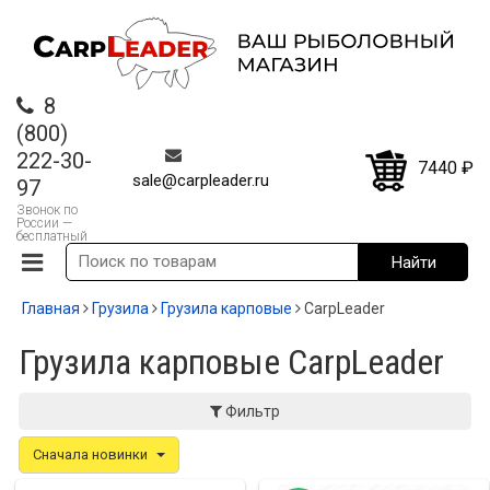
8
(800)
222-30-
7440
₽
sale@carpleader.ru
97
Звонок по
России —
бесплатный
Главная
Грузила
Грузила карповые
CarpLeader
Грузила карповые CarpLeader
Фильтр
Сначала новинки