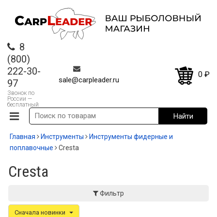
8
(800)
222-30-
0
₽
sale@carpleader.ru
97
Звонок по
России —
бесплатный
Главная
Инструменты
Инструменты фидерные и
поплавочные
Cresta
Cresta
Фильтр
Сначала новинки