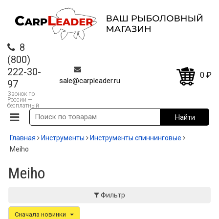
8
(800)
222-30-
0
₽
sale@carpleader.ru
97
Звонок по
России —
бесплатный
Главная
Инструменты
Инструменты спиннинговые
Meiho
Meiho
Фильтр
Сначала новинки