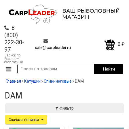
8
(800)
222-30-
0
₽
sale@carpleader.ru
97
Звонок по
России —
бесплатный
Главная
Катушки
Спиннинговые
DAM
DAM
Фильтр
Сначала новинки