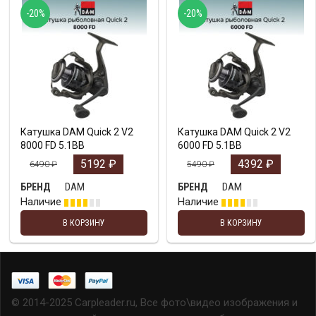
-20%
-20%
Катушка DAM Quick 2 V2
Катушка DAM Quick 2 V2
8000 FD 5.1BB
6000 FD 5.1BB
5192
₽
4392
₽
6490
₽
5490
₽
DAM
DAM
БРЕНД
БРЕНД
Наличие
Наличие
В КОРЗИНУ
В КОРЗИНУ
© 2014-2025 Carpleader.ru, Все фото\видео изображения и