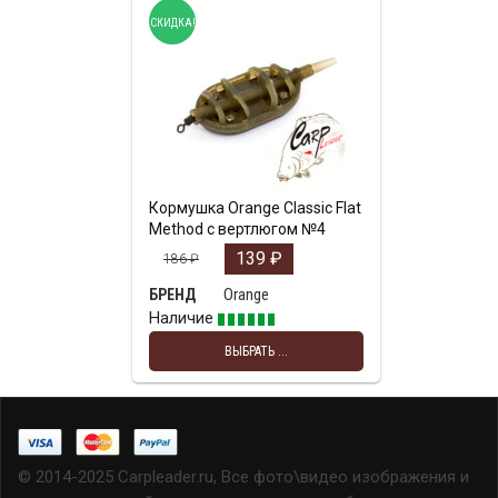
СКИДКА!
Кормушка Orange Classic Flat
Method с вертлюгом №4
139
₽
186
₽
Orange
БРЕНД
Наличие
ВЫБРАТЬ ...
© 2014-2025 Carpleader.ru, Все фото\видео изображения и