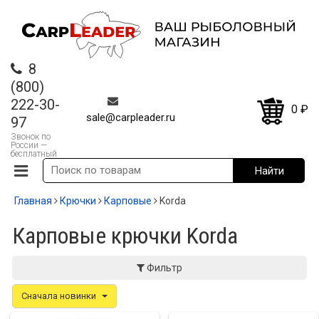
8
(800)
222-30-
0
₽
sale@carpleader.ru
97
Звонок по
России —
бесплатный
Главная
Крючки
Карповые
Korda
Карповые крючки Korda
Фильтр
Сначала новинки