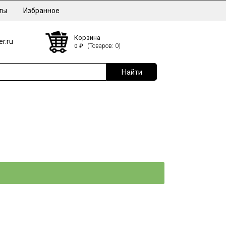
ты
Избранное
Корзина
r.ru
0
₽
(Товаров: 0)