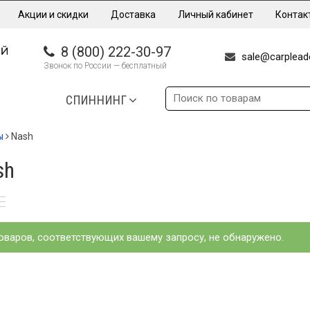
Акции и скидки
Доставка
Личный кабинет
Контак
8 (800) 222-30-97
sale@carpleade
Звонок по России — бесплатный
СПИННИНГ
ы
Nash
sh
оваров, соответствующих вашему запросу, не обнаружено.