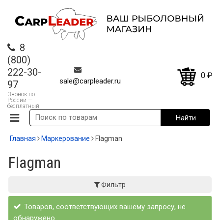
8
(800)
222-30-
0
₽
sale@carpleader.ru
97
Звонок по
России —
бесплатный
Главная
Маркерование
Flagman
Flagman
Фильтр
Товаров, соответствующих вашему запросу, не
обнаружено.