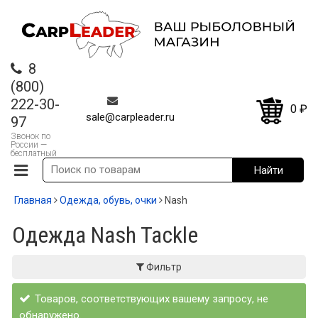
8
(800)
222-30-
0
₽
sale@carpleader.ru
97
Звонок по
России —
бесплатный
Главная
Одежда, обувь, очки
Nash
Одежда Nash Tackle
Фильтр
Товаров, соответствующих вашему запросу, не
обнаружено.