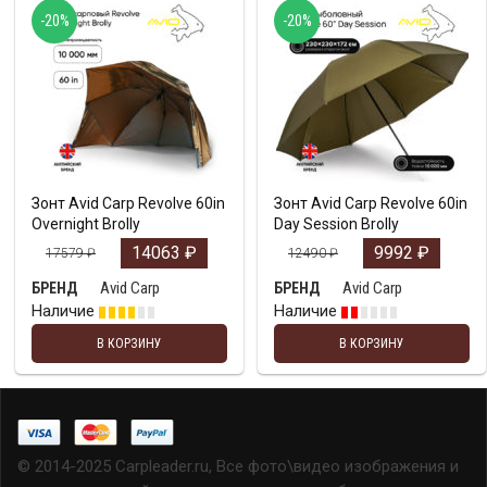
-20%
-20%
Зонт Avid Carp Revolve 60in
Зонт Avid Carp Revolve 60in
Overnight Brolly
Day Session Brolly
14063
₽
9992
₽
17579
₽
12490
₽
Avid Carp
Avid Carp
БРЕНД
БРЕНД
Наличие
Наличие
В КОРЗИНУ
В КОРЗИНУ
© 2014-2025 Carpleader.ru, Все фото\видео изображения и