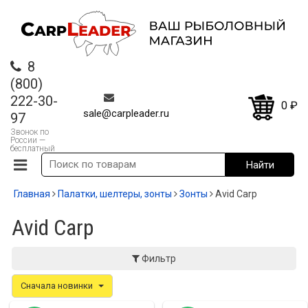
8
(800)
222-30-
0
₽
sale@carpleader.ru
97
Звонок по
России —
бесплатный
Главная
Палатки, шелтеры, зонты
Зонты
Avid Carp
Avid Carp
Фильтр
Сначала новинки