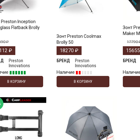
 Preston Inception
glass Flatback Brolly
Зонт Pr
Maker Mu
Зонт Preston Coolmax
890
₽
Brolly 50
17790
112
₽
18270
₽
1565
Preston
Preston
НД
БРЕНД
БРЕНД
Innovations
Innovations
ичие
Наличие
Наличи
В КОРЗИНУ
В КОРЗИНУ
%