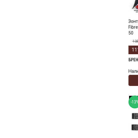
Зонт
Fibre
50
13
11
БРЕ
Нал
-13