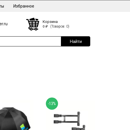
ты
Избранное
Корзина
r.ru
0
₽
(Товаров: 0)
-13%