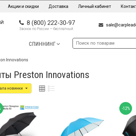
Акции и скидки
Доставка
Личный кабинет
Контак
8 (800) 222-30-97
sale@carpleade
Звонок по России — бесплатный
СПИННИНГ
ton Innovations
ты Preston Innovations
ала новинки
%
-12%