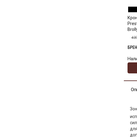
Крон
Pres
Brol
43
БРЕ
Нал
Оп
Зон
исп
сил
для
доп