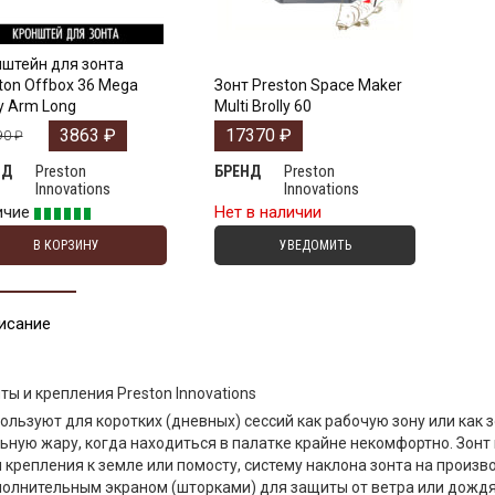
штейн для зонта
ton Offbox 36 Mega
Зонт Preston Space Maker
ly Arm Long
Multi Brolly 60
3863
₽
17370
₽
90
₽
Preston
Preston
НД
БРЕНД
Innovations
Innovations
ичие
Нет в наличии
В КОРЗИНУ
УВЕДОМИТЬ
исание
ты и крепления Preston Innovations
ользуют для коротких (дневных) сессий как рабочую зону или как 
ьную жару, когда находиться в палатке крайне некомфортно. Зонт
 крепления к земле или помосту, систему наклона зонта на произв
олнительным экраном (шторками) для защиты от ветра или дождя