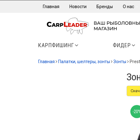
Главная
Новости
Бренды
О нас
КАРПФИШИНГ
ФИДЕР
Главная
Палатки, шелтеры, зонты
Зонты
Pres
Зон
Снач
-20