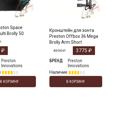
eston Space
Кронштейн для зонта
lti Brolly 50
Preston Offbox 36 Mega
₽
Brolly Arm Short
5
₽
3775
₽
4290
₽
Preston
Preston
БРЕНД
Innovations
Innovations
е
Наличие
В КОРЗИНУ
В КОРЗИНУ