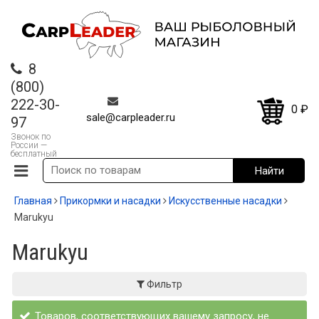
8
(800)
222-30-
0
₽
sale@carpleader.ru
97
Звонок по
России —
бесплатный
Главная
Прикормки и насадки
Искусственные насадки
Marukyu
Marukyu
Фильтр
Товаров, соответствующих вашему запросу, не