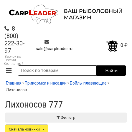
8
(800)
222-30-
0
₽
sale@carpleader.ru
97
Звонок по
России —
бесплатный
Главная
Прикормки и насадки
Бойлы плавающие
Лихоносов
Лихоносов 777
Фильтр
Сначала новинки