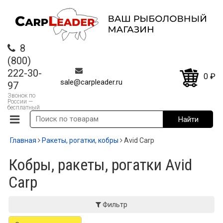
8
(800)
222-30-
0
₽
sale@carpleader.ru
97
Звонок по
России —
бесплатный
Главная
Ракеты, рогатки, кобры
Avid Carp
Кобры, ракеты, рогатки Avid
Carp
Фильтр