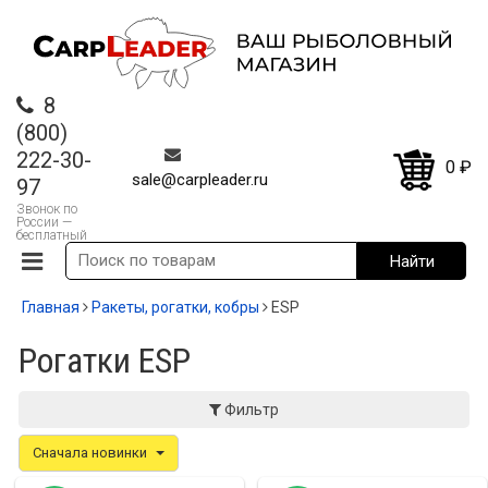
8
(800)
222-30-
0
₽
sale@carpleader.ru
97
Звонок по
России —
бесплатный
Главная
Ракеты, рогатки, кобры
ESP
Рогатки ESP
Фильтр
Сначала новинки