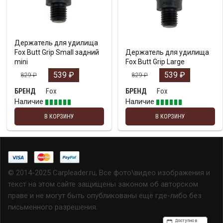
Держатель для удилища
Fox Butt Grip Small задний
Держатель для удилища
mini
Fox Butt Grip Large
539
₽
539
₽
829
₽
829
₽
Fox
Fox
БРЕНД
БРЕНД
Наличие
Наличие
В КОРЗИНУ
В КОРЗИНУ
© 2014-2025 Carpleader.ru, Все фото\видео изображения и
текст на этом сайте защищены законом об авторском
праве и не могут быть опубликованы ещё где-либо без
письменного разрешения.