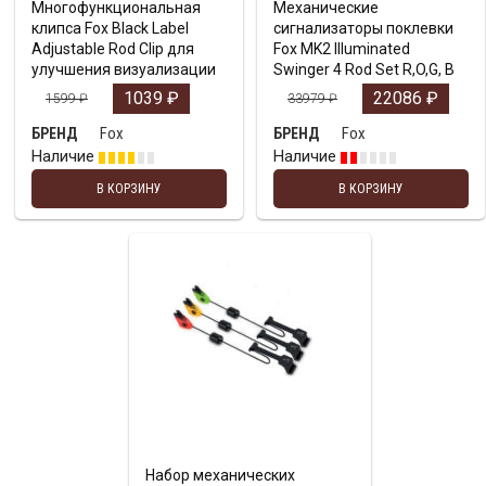
Многофункциональная
Механические
клипса Fox Black Label
сигнализаторы поклевки
Adjustable Rod Clip для
Fox MK2 Illuminated
улучшения визуализации
Swinger 4 Rod Set R,O,G, B
1039
₽
22086
₽
1599
₽
33979
₽
Fox
Fox
БРЕНД
БРЕНД
Наличие
Наличие
В КОРЗИНУ
В КОРЗИНУ
Набор механических