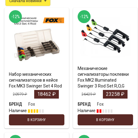
Сначала новинки
-12%
-12%
Механические
Набор механических
сигнализаторы поклевки
сигнализаторов в кейсе
Fox MK2 Illuminated
Fox MK3 Swinger Set 4 Rod
Swinger 3 Rod Set R,O,G
18462
₽
23258
₽
20979
₽
26429
₽
Fox
Fox
БРЕНД
БРЕНД
Наличие
Наличие
В КОРЗИНУ
В КОРЗИНУ