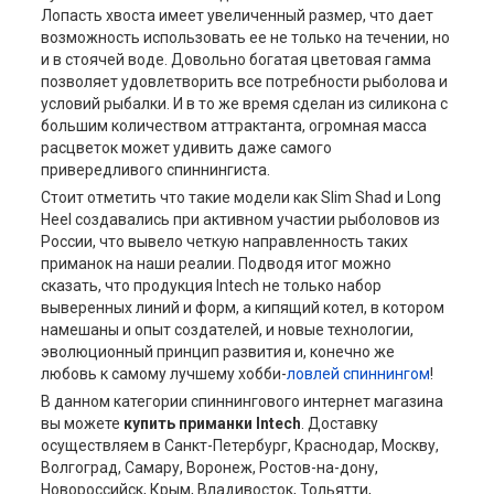
Лопасть хвоста имеет увеличенный размер, что дает
возможность использовать ее не только на течении, но
и в стоячей воде. Довольно богатая цветовая гамма
позволяет удовлетворить все потребности рыболова и
условий рыбалки. И в то же время сделан из силикона с
большим количеством аттрактанта, огромная масса
расцветок может удивить даже самого
привередливого спиннингиста.
Стоит отметить что такие модели как Slim Shad и Long
Heel создавались при активном участии рыболовов из
России, что вывело четкую направленность таких
приманок на наши реалии. Подводя итог можно
сказать, что продукция Intech не только набор
выверенных линий и форм, а кипящий котел, в котором
намешаны и опыт создателей, и новые технологии,
эволюционный принцип развития и, конечно же
любовь к самому лучшему хобби-
ловлей спиннингом
!
В данном категории спиннингового интернет магазина
вы можете
купить приманки
Intech
. Доставку
осуществляем в Санкт-Петербург, Краснодар, Москву,
Волгоград, Самару, Воронеж, Ростов-на-дону,
Новороссийск, Крым, Владивосток, Тольятти,