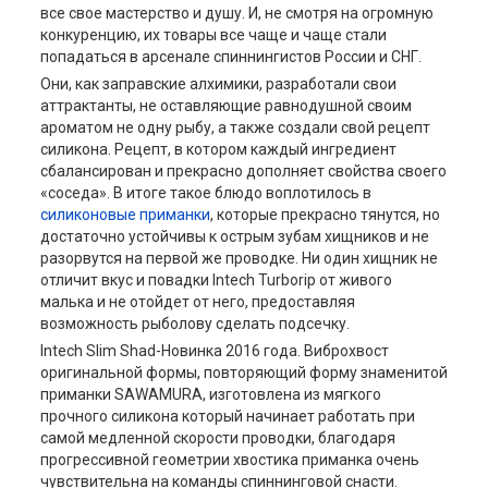
все свое мастерство и душу. И, не смотря на огромную
конкуренцию, их товары все чаще и чаще стали
попадаться в арсенале спиннингистов России и СНГ.
Они, как заправские алхимики, разработали свои
аттрактанты, не оставляющие равнодушной своим
ароматом не одну рыбу, а также создали свой рецепт
силикона. Рецепт, в котором каждый ингредиент
сбалансирован и прекрасно дополняет свойства своего
«соседа». В итоге такое блюдо воплотилось в
силиконовые приманки
, которые прекрасно тянутся, но
достаточно устойчивы к острым зубам хищников и не
разорвутся на первой же проводке. Ни один хищник не
отличит вкус и повадки Intech Turborip от живого
малька и не отойдет от него, предоставляя
возможность рыболову сделать подсечку.
Intech Slim Shad-Новинка 2016 года. Виброхвост
оригинальной формы, повторяющий форму знаменитой
приманки SAWAMURA, изготовлена из мягкого
прочного силикона который начинает работать при
самой медленной скорости проводки, благодаря
прогрессивной геометрии хвостика приманка очень
чувствительна на команды спиннинговой снасти.