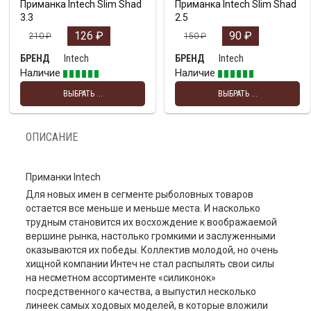
Приманка Intech Slim Shad
Приманка Intech Slim Shad
3.3
2.5
126
₽
90
₽
210
₽
150
₽
Intech
Intech
БРЕНД
БРЕНД
Наличие
Наличие
ВЫБРАТЬ ...
ВЫБРАТЬ ...
ОПИСАНИЕ
Приманки Intech
Для новых имен в сегменте рыболовных товаров
остается все меньше и меньше места. И насколько
трудным становится их восхождение к воображаемой
вершине рынка, настолько громкими и заслуженными
оказываются их победы. Коллектив молодой, но очень
хищной компании Интеч не стал распылять свои силы
на несметном ассортименте «силиконок»
посредственного качества, а выпустил несколько
линеек самых ходовых моделей, в которые вложили