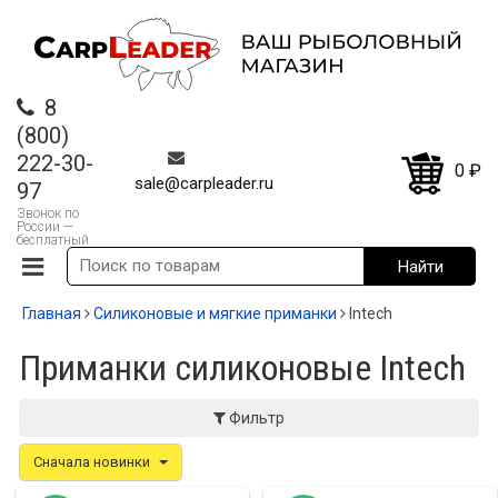
8
(800)
222-30-
0
₽
sale@carpleader.ru
97
Звонок по
России —
бесплатный
Главная
Силиконовые и мягкие приманки
Intech
Приманки силиконовые Intech
Фильтр
Сначала новинки