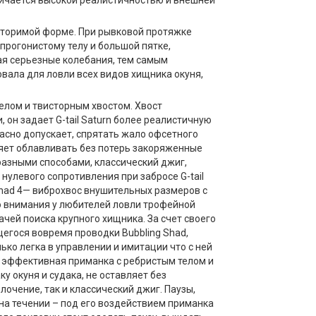
личается высокой реалистичностью и внешней
вторимой форме. При рывковой протяжке
прогонистому телу и большой пятке,
ая серьезные колебания, тем самым
вала для ловли всех видов хищника окуня,
елом и твисторным хвостом. Хвост
он задает G-tail Saturn более реалистичную
асно допускает, спрятать жало офсетного
оляет облавливать без потерь закоряженные
разными способами, классический джиг,
 нулевого сопротивления при забросе G-tail
Shad 4— виброхвос внушительных размеров с
о внимания у любителей ловли трофейной
ачей поиска крупного хищника. За счет своего
егося вовремя проводки Bubbling Shad,
ько легка в управлении и имитации что с ней
ь эффективная приманка с ребристым телом и
у окуня и судака, не оставляет без
очение, так и классический джиг. Паузы,
на течении – под его воздействием приманка