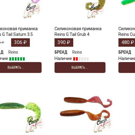
коновая приманка
Силиконовая приманка
Силикон
 G Tail Saturn 3.5
Reins G Tail Grub 4
Reins Cu
306
₽
390
₽
480
₽
5
₽
Reins
Reins
НД
БРЕНД
БРЕНД
ичие
Наличие
Наличи
ВЫБРАТЬ ...
ВЫБРАТЬ ...