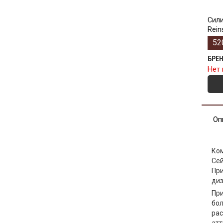
Сили
Reins
52
БРЕ
Нет 
Оп
Ко
Сей
При
диз
При
бол
рас