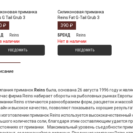
коновая приманка
Силиконовая приманка
 G Tail Grub 3
Reins Fat G-Tail Grub 3
0
₽
390
₽
Reins
Reins
НД
БРЕНД
в наличии
Нет в наличии
УВЕДОМИТЬ
УВЕДОМИТЬ
исание
мпания приманок
Reins
была, основана 26 августа 1996 году и явля
час фирма Reins набирает обороты на рыболовных рынках Европы
манки Reins отличаются разнообразием форм, расцветок и массо
айн и высокое качество, позволяют показывать хорошие результа
 изготовлении приманок Reins используется высококачественный 
ьшого количества соли, благодаря этим составляющим удается п
стояниях от приманки. Максимальный уровень съедобности прима