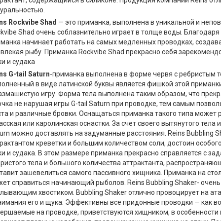
рактант, содержащийся в силиконе. Продукция компании Reins от
уральностью.
ns Rockvibe Shad
— это приманка, выполнена в уникальной и непо
kvibe Shad очень соблазнительно играет в толще воды. Благодаря 
манка начинает работать на самых медленных проводках, создав
влекая рыбу. Приманка Rockvibe Shad прекрасно себя зарекомендо
и и судака
ns G-tail Saturn
-приманка выполнена в форме червя с ребристым т
олненный в виде латинской буквы является фишкой этой приманки, 
азмашистую игру. Форма тела выполнена таким образом, что прекр
чка не нарушая игры G-tail Saturn при проводке, тем самым позв
та и различные бровки. Оснащаться приманка такого типа может 
асская или каролинская оснастки. За счет своего вытянутого тела и
urn можно доставлять на задуманные расстояния. Reins Bubbling 
рактантом креветки и большим количеством соли, достоин особог
и и судака. В этом размере приманка прекрасно справляется с зад
ристого тела и большого количества аттрактанта, распространяющ
тавит зашевелиться самого пассивного хищника. Приманка на стол
ет справиться начинающий рыболов. Reins Bubbling Shaker- очен
лывающим хвостиком. Bubbling Shaker отлично провоцирует на атак
имания его и щука. Эффективны все придонные проводки — как вол
ершаемые на проводке, приветствуются хищником, в особенности 