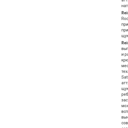
атт
нат
Rei
Roc
при
при
щук
Rei
вып
и р
крю
мес
тех
Sat
атт
щук
реб
зас
мож
всп
вын
сов