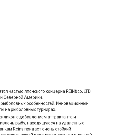
ется частью японского концерна REIN&co, LTD.
 и Северной Америки.
й рыболовных особенностей. Инновационный
ты на рыболовных турнирах.
силикон с добавлением аттрактанта и
ривлечь рыбу, находящуюся на удаленных
нкам Reins придает очень стойкий