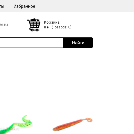
ты
Избранное
Корзина
r.ru
0
₽
(Товаров: 0)