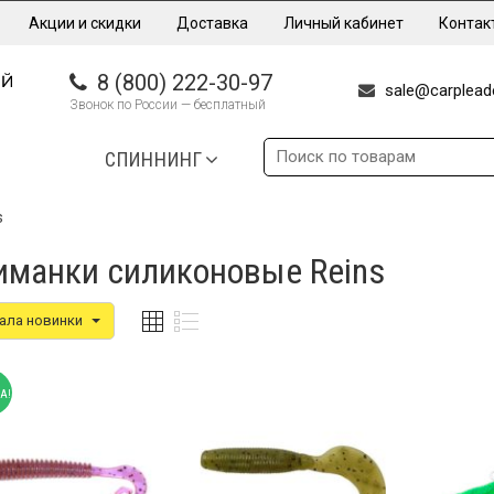
Акции и скидки
Доставка
Личный кабинет
Контак
8 (800) 222-30-97
sale@carpleade
Звонок по России — бесплатный
СПИННИНГ
s
иманки силиконовые Reins
ала новинки
А!