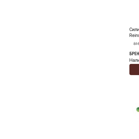
Сили
Reins
31
БРЕ
Нал