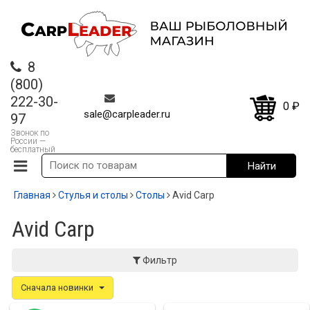
8
(800)
222-30-
0
₽
sale@carpleader.ru
97
Звонок по
России —
бесплатный
Главная
Стулья и столы
Столы
Avid Carp
Avid Carp
Фильтр
Сначала новинки