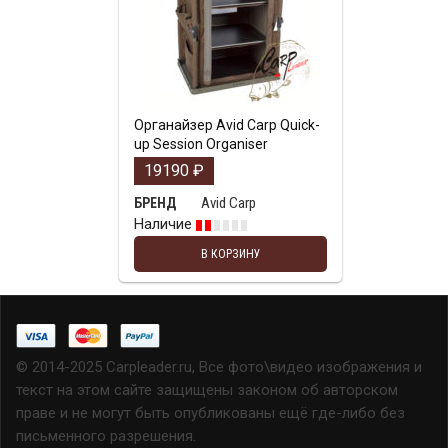
Органайзер Avid Carp Quick-
up Session Organiser
19190
₽
Avid Carp
БРЕНД
Наличие
В КОРЗИНУ
© 2014-2025 Carpleader.ru, Все фото\видео изображения и
текст на этом сайте защищены законом об авторском
праве и не могут быть опубликованы ещё где-либо без
письменного разрешения.