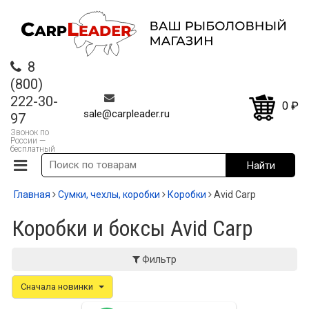
8
(800)
222-30-
0
₽
sale@carpleader.ru
97
Звонок по
России —
бесплатный
Главная
Сумки, чехлы, коробки
Коробки
Avid Carp
Коробки и боксы Avid Carp
Фильтр
Сначала новинки