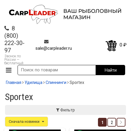
8
(800)
222-30-
0
₽
sale@carpleader.ru
97
Звонок по
России —
бесплатный
Главная
Удилища
Спиннинги
Sportex
Sportex
Фильтр
Сначала новинки
1
2