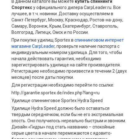
В данном каталоге вы можете
купить спиннинги
Спортекс
у официального дилера CarpLeader.ru. Все
лучшее, в т.ч. новинки. Доставку осуществляем в
Санкт-Петербург, Москву, Краснодар, Ростов-на-дону,
Самару, Воронеж, Крым, Екатеринбург, Ставрополь,
Волгоград, Липецк, Омск и по России.
При покупке удилищ Sportex в
спиннинговом интернет
магазине CarpLeader
, проверьте наличие паспорта с
индивидуальным номером удилища. Для того, чтобы
начала действовать гарантия, необходимо
зарегистрировать удилище на сайте производителя.
Регистрацию необходимо произвести в течении 2 (двух
месяцев) после даты покупки.
Для регистрации необходимо перейти по ссылке:
http://garantie.sportex.de/index.php?lang=ru
Удилище спиннинговое Sportex Hydra Speed
Удилище Hydra Speed должно было оставаться
твердым середнячком, если бы не его экстремальная
злость. Оно получилось нереально быстрым и звонким.
Дизайн «Гидры» под стать названию – спокойные
серые цвета в начале перемежаются с ядовито-