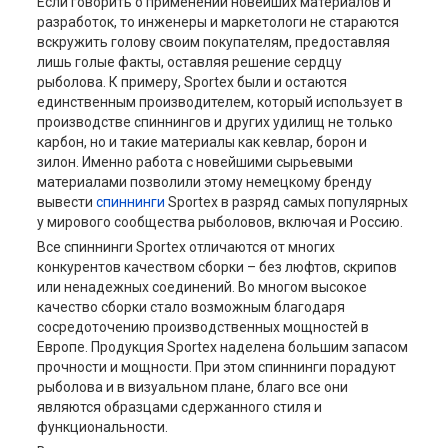
Если говорить о применении новейших материалов и
разработок, то инженеры и маркетологи не стараются
вскружить голову своим покупателям, предоставляя
лишь голые факты, оставляя решение сердцу
рыболова. К примеру, Sportex были и остаются
единственным производителем, который использует в
производстве спиннингов и других удилищ не только
карбон, но и такие материалы как кевлар, борон и
зилон. Именно работа с новейшими сырьевыми
материалами позволили этому немецкому бренду
вывести
спиннинги
Sportex в разряд самых популярных
у мирового сообщества рыболовов, включая и Россию.
Все спиннинги Sportex отличаются от многих
конкурентов качеством сборки – без люфтов, скрипов
или ненадежных соединений. Во многом высокое
качество сборки стало возможным благодаря
сосредоточению производственных мощностей в
Европе. Продукция Sportex наделена большим запасом
прочности и мощности. При этом спиннинги порадуют
рыболова и в визуальном плане, благо все они
являются образцами сдержанного стиля и
функциональности.