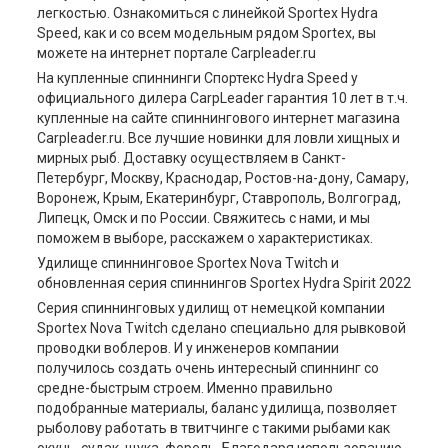
легкостью. Ознакомиться с линейкой Sportex Hydra
Speed, как и со всем модельным рядом Sportex, вы
можете на интернет портале Carpleader.ru
На купленные спиннинги Спортекс Hydra Speed у
официального дилера CarpLeader гарантия 10 лет в т.ч.
купленные на сайте спиннингового интернет магазина
Carpleader.ru. Все лучшие новинки для ловли хищных и
мирных рыб. Доставку осуществляем в Санкт-
Петербург, Москву, Краснодар, Ростов-на-дону, Самару,
Воронеж, Крым, Екатеринбург, Ставрополь, Волгоград,
Липецк, Омск и по России. Свяжитесь с нами, и мы
поможем в выборе, расскажем о характеристиках.
Удилище спиннинговое Sportex Nova Twitch и
обновленная серия спиннингов Sportex Hydra Spirit 2022
Серия спиннинговых удилищ от немецкой компании
Sportex Nova Twitch сделано специально для рывковой
проводки воблеров. И у инженеров компании
получилось создать очень интересный спиннинг со
средне-быстрым строем. Именно правильно
подобранные материалы, баланс удилища, позволяет
рыболову работать в твитчинге с такими рыбами как