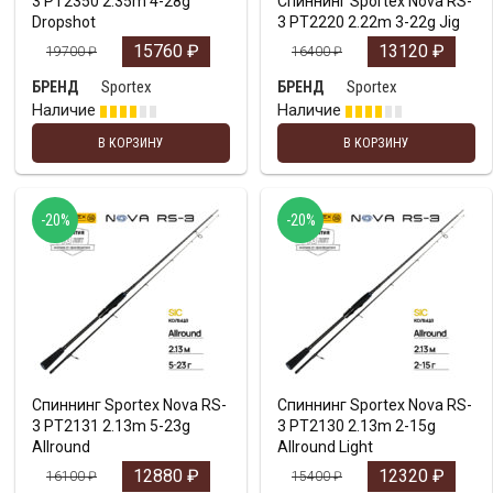
3 PT2350 2.35m 4-28g
Спиннинг Sportex Nova RS-
Dropshot
3 PT2220 2.22m 3-22g Jig
15760
₽
13120
₽
19700
₽
16400
₽
Sportex
Sportex
БРЕНД
БРЕНД
Наличие
Наличие
В КОРЗИНУ
В КОРЗИНУ
-20%
-20%
Спиннинг Sportex Nova RS-
Спиннинг Sportex Nova RS-
3 PT2131 2.13m 5-23g
3 PT2130 2.13m 2-15g
Allround
Allround Light
12880
₽
12320
₽
16100
₽
15400
₽