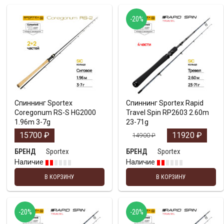
-20%
Спиннинг Sportex
Спиннинг Sportex Rapid
Coregonum RS-S HG2000
Travel Spin RP2603 2.60m
1.96m 3-7g
23-71g
15700
₽
11920
₽
14900
₽
Sportex
Sportex
БРЕНД
БРЕНД
Наличие
Наличие
В КОРЗИНУ
В КОРЗИНУ
-20%
-20%