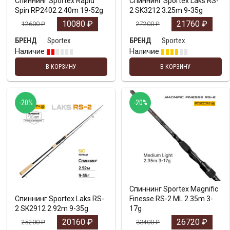
Спиннинг Sportex Rapid
Спиннинг Sportex Laks RS-
Spin RP2402 2.40m 19-52g
2 SK3212 3.25m 9-35g
10080
₽
21760
₽
12600
₽
27200
₽
Sportex
Sportex
БРЕНД
БРЕНД
Наличие
Наличие
В КОРЗИНУ
В КОРЗИНУ
-20%
-20%
Спиннинг Sportex Magnific
Спиннинг Sportex Laks RS-
Finesse RS-2 ML 2.35m 3-
2 SK2912 2.92m 9-35g
17g
20160
₽
26720
₽
25200
₽
33400
₽