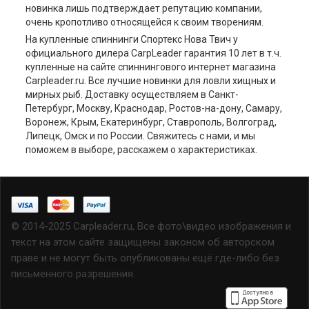
новинка лишь подтверждает репутацию компании,
очень кропотливо относящейся к своим творениям.
На купленные спиннинги Спортекс Нова Твич у
официального дилера CarpLeader гарантия 10 лет в т.ч.
купленные на сайте спиннингового интернет магазина
Carpleader.ru. Все лучшие новинки для ловли хищных и
мирных рыб. Доставку осуществляем в Санкт-
Петербург, Москву, Краснодар, Ростов-на-дону, Самару,
Воронеж, Крым, Екатеринбург, Ставрополь, Волгоград,
Липецк, Омск и по России. Свяжитесь с нами, и мы
поможем в выборе, расскажем о характеристиках.
© 2014-2025 Carpleader.ru, Все фото\видео изображения и
текст на этом сайте защищены законом об авторском
праве и не могут быть опубликованы ещё где-либо без
письменного разрешения.