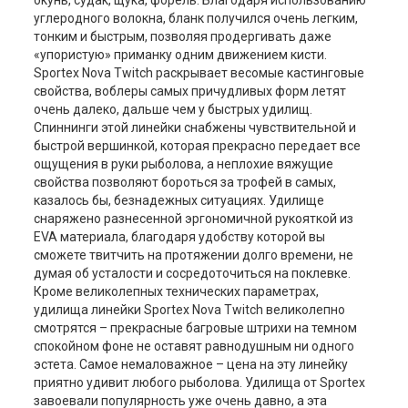
окунь, судак, щука, форель. Благодаря использованию
углеродного волокна, бланк получился очень легким,
тонким и быстрым, позволяя продергивать даже
«упористую» приманку одним движением кисти.
Sportex Nova Twitch раскрывает весомые кастинговые
свойства, воблеры самых причудливых форм летят
очень далеко, дальше чем у быстрых удилищ.
Спиннинги этой линейки снабжены чувствительной и
быстрой вершинкой, которая прекрасно передает все
ощущения в руки рыболова, а неплохие вяжущие
свойства позволяют бороться за трофей в самых,
казалось бы, безнадежных ситуациях. Удилище
снаряжено разнесенной эргономичной рукояткой из
EVA материала, благодаря удобству которой вы
сможете твитчить на протяжении долго времени, не
думая об усталости и сосредоточиться на поклевке.
Кроме великолепных технических параметрах,
удилища линейки Sportex Nova Twitch великолепно
смотрятся – прекрасные багровые штрихи на темном
спокойном фоне не оставят равнодушным ни одного
эстета. Самое немаловажное – цена на эту линейку
приятно удивит любого рыболова. Удилища от Sportex
завоевали популярность уже очень давно, а эта