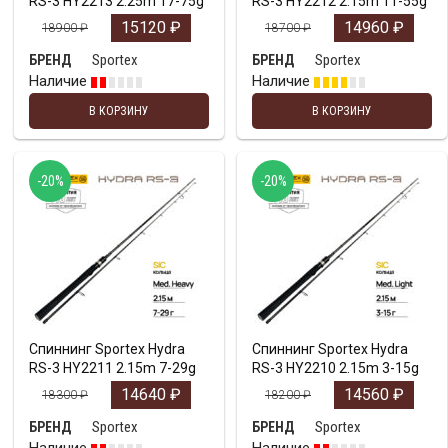
RS-3 HY2213 2.25m 17-75g
RS-3 HY2212 2.15m 11-55g
15120
₽
14960
₽
18900
₽
18700
₽
Sportex
Sportex
БРЕНД
БРЕНД
Наличие
Наличие
В КОРЗИНУ
В КОРЗИНУ
-20%
-20%
Спиннинг Sportex Hydra
Спиннинг Sportex Hydra
RS-3 HY2211 2.15m 7-29g
RS-3 HY2210 2.15m 3-15g
14640
₽
14560
₽
18300
₽
18200
₽
Sportex
Sportex
БРЕНД
БРЕНД