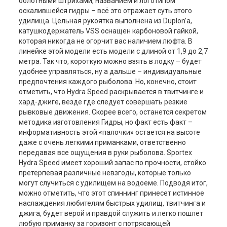
болотными штрихами, названием и логотипом
оскалившейся гидры – всё это отражает суть этого
удилища. Цельная рукоятка выполнена из Duplon’а,
катушкодержатель VSS оснащен карбоновой гайкой,
которая никогда не огорчит вас наличием люфта. В
линейке этой модели есть модели с длиной от 1,9 до 2,7
метра. Так что, короткую можно взять в лодку – будет
удобнее управляться, ну а дальше – индивидуальные
предпочтения каждого рыболова. Но, конечно, стоит
отметить, что Hydra Speed раскрывается в твитчинге и
хард-джиге, везде где следует совершать резкие
рывковые движения. Скорее всего, останется секретом
методика изготовления Гидры, но факт есть факт –
информативность этой «палочки» остается на высоте
даже с очень легкими приманками, ответственно
передавая все ощущения в руки рыболова. Sportex
Hydra Speed имеет хороший запас по прочности, стойко
претерпевая различные невзгоды, которые только
могут случиться с удилищем на водоеме. Подводя итог,
можно отметить, что этот спиннинг принесет истинное
наслаждения любителям быстрых удилищ, твитчинга и
джига, будет верой и правдой служить и легко пошлет
любую приманку за горизонт с потрясающей